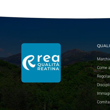
QUALI
Marchi
Come a
Regola
Discipl
Immagi
Comitat