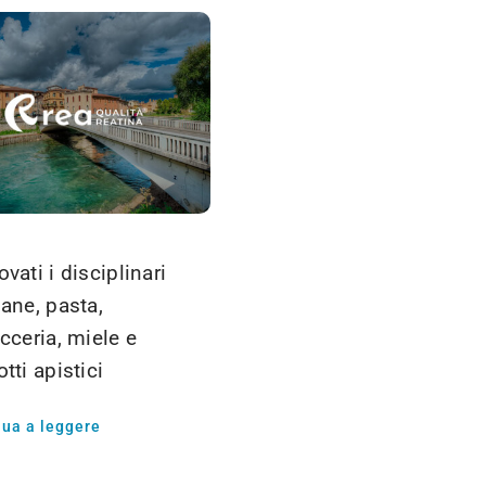
vati i disciplinari
ane, pasta,
cceria, miele e
tti apistici
nua a leggere