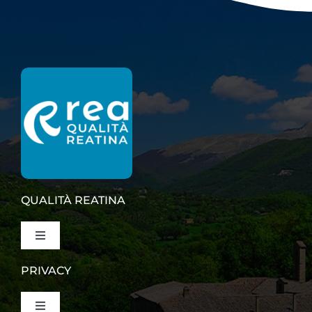
QUALITÀ REATINA
Toggle
Navigation
PRIVACY
Marchio e Logo
Toggle